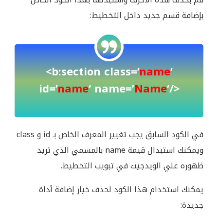
بإضافة قسم جديد داخل التخطيط:
<b:section class=’
name
‘
id=’
name
‘ name=’
Name
‘/>
في الكود السابق يجب تغيير المعرف الخاص بـ id و class
ويمكنك استبدال قيمة name بالمسمي الذي تريد
ظهوره علي الويدجيت في تبويب التخطيط.
يمكنك استخدام هذا الكود لحذف خيار إضافة أداة
جديدة: