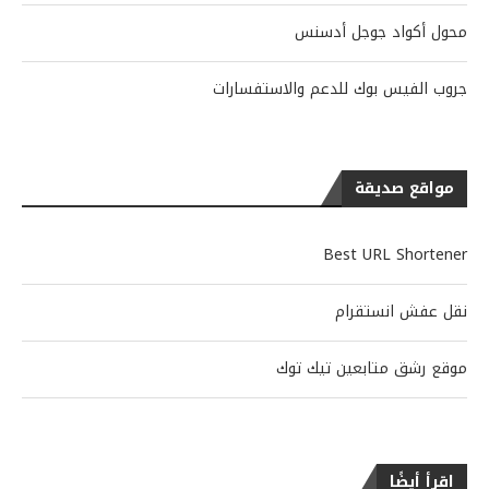
محول أكواد جوجل أدسنس
جروب الفيس بوك للدعم والاستفسارات
مواقع صديقة
Best URL Shortener
نقل عفش انستقرام
موقع رشق متابعين تيك توك
اقرأ أيضًا