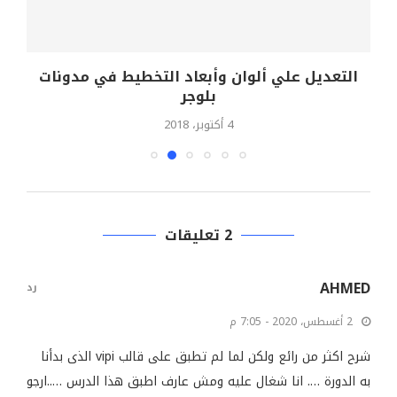
التعديل علي ألوان وأبعاد التخطيط في مدونات
بلوجر
4 أكتوبر، 2018
2 تعليقات
AHMED
رد
2 أغسطس، 2020 - 7:05 م
شرح اكثر من رائع ولكن لما لم تطبق على قالب vipi الذى بدأنا
به الدورة …. انا شغال عليه ومش عارف اطبق هذا الدرس …..ارجو