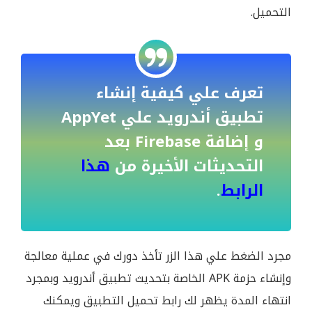
التحميل.
تعرف علي كيفية إنشاء
تطبيق أندرويد علي AppYet
و إضافة Firebase بعد
التحديثات الأخيرة من
هذا
الرابط
.
مجرد الضغط علي هذا الزر تأخذ دورك في عملية معالجة
وإنشاء حزمة APK الخاصة بتحديث تطبيق أندرويد وبمجرد
انتهاء المدة يظهر لك رابط تحميل التطبيق ويمكنك