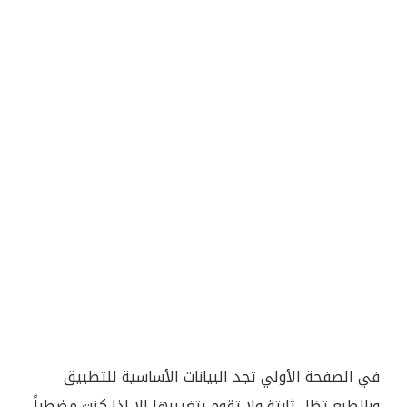
في الصفحة الأولي تجد البيانات الأساسية للتطبيق
وبالطبع تظل ثابتة ولا تقوم بتغييرها إلا إذا كنت مضطراً