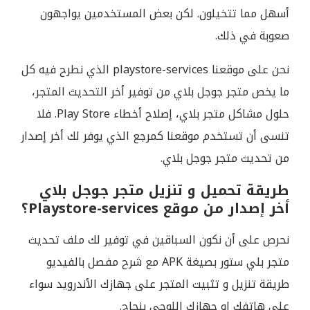
أسهل مما تتخيلون. لكن بعض المستخدمين يواجهون
صعوبة في ذلك.
نحن على موقعنا playstore-services الذي نطرح فيه كل
ما يخص متجر جوجل بلاي من توفير أخر التحديث المتجر،
حلول مشاكل متجر بلاي، إصلاح أخطاء Play Store. فلا
تنسى أن تستخدم موقعنا كمرجع الذي يوفر لك أخر إصدار
من تحديث متجر جوجل بلاي.
طريقة تحميل و تنزيل متجر جوجل بلاي
أخر إصدار من موقع Playstore-services؟
نحرص على أن نكون السباقين في توفير لك ملف تحديث
متجر بلي ستور بصيغة APK مع شرح مفصل بالفيديو
طريقة تنزيل و تثبيت المتجر على جهازك الأندرويد سواء
على هاتفك او جهازك اللوحي بنجاح.