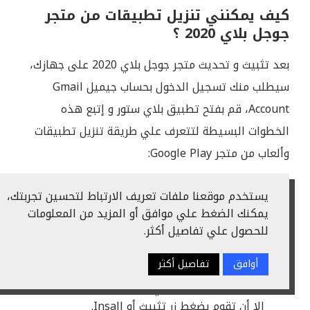
كيف يمكنني تنزيل تطبيقات من متجر
جوجل بلاي 2020 ؟
بعد تثبيث و تحديث متجر جوجل بلاي 2020 على جهازك،
سيطلب منك تسجيل الدخول بحساب جيميل Gmail
Account، قم بفتح تطبيق بلاي ستور و إتبع هذه
الخطوات البسيطة لتتعرف علي طريقة تنزيل تطبيقات
وألعاب من متجر Google Play:
عبر مربع البحث الذي في الأعلى قم بكتابة إسم
يستخدم موقعنا ملفات تعريف الارتباط لتحسين تجربتك،
التطبيق أو اللعبة المراد تنزيلها.
يمكنك الضغط علي موافق أو المزيد من المعلومات
في صفحة نتائج البحث قم بإختيار تطبيقك الذي
للحصول علي تفاصيل أكثر.
تريد تثبيته على هاتفك أو جهازك.
أوافق
تفاصيل أكثر
سوف تظهر لك صفحة التطبيق و يمكنك الإطلاع
على كافة تراخيص التي يطلبها التطبيق، ما عليك
إلا أن تقوم بضغط زر تثبيث أو Insall.