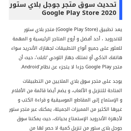
الاندرويد في Google Play Store
تحديث سوق متجر جوجل بلاي ستور
2020 Google Play Store
تحميل متجر جوجل بلاي للكمبيوتر 2020 أحدث
إصدار
يعد تطبيق (Google Play Store) متجر بلاي ستور
تحميل محاكي جوجل Play على الكمبيوتر الخاص
بك
للاندرويد ، أحد أفضل و أروع المتاجر الرئيسية و المهمة
للعثور على جميع أنواع التطبيقات لجهازك الأندريد سواء
لماذا أحتاج متجر جوجل بلاي ستور 2020؟
هاتفك الذكي أو تمتلك جهاز اللوحي ‘تابلت’، حيث أن
ماذا يعني ملف Play Store APK؟
متجر Google Play جزءا لا يتجزء عن نظام َAndroid.
متطلبات تشغيل متجر سوق قوقل بلاي ستور
يوجد على متجر سوق بلاي الملايين من التطبيقات
التسميات الأخرى لمتجر جوجل بلاي ستور
المتاحة للتنزيل و الألعاب، و يضم أيضا قائمة من الأفلام
معلومات تطبيق متجر جوجل بلاي ستور 2020
و الإستماع إلى المقاطع الموسيقية و قراءة الكتب و
Google Play Store اخر إصدار
غيرها الكثير من المميزات الجميلة، يمكنك عبر متجر ستور
لأجهزة الأندرويد الإستمتاع بحياتك، حيث يمكننا سوق
جوجل بلاي ستور من تنزيل كمية لا حصر لها من