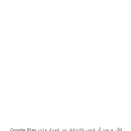
الأن و بعد أن قمت بالتحقق من إصدار متجر Google Play