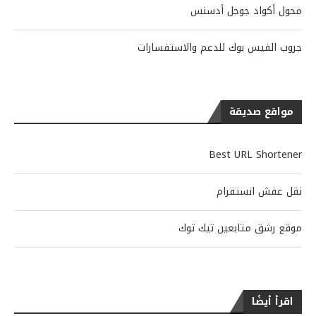
محول أكواد جوجل أدسنس
جروب الفيس بوك للدعم والاستفسارات
مواقع صديقة
Best URL Shortener
نقل عفش انستقرام
موقع رشق متابعين تيك توك
اقرأ أيضًا