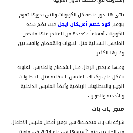
إلكترونية في مختلف الدول العربية.
ياتي هنا دور منصة كل الكوبونات والتي بدورها تقوم
بتوفير
كود خصم أمريكان ايجل
حيث تضم هذه
الكوبونات أقساماً متعددة من المتاجر منها مايخص
الملابس النسائية مثل البلوزات والقمصان والفساتين
وغيرها الكثير.
ومنها مايخص الرجال مثل القمصان والملابس العلوية
بشكل عام، وكذلك الملابس السفلية مثل البنطلونات
الجينز والبنطلونات الرياضية وأيضاً الملابس الداخلية
والأحذية والجوارب.
متجر بات بات:
شركة بات بات متخصصة في توفير أفضل ملابس الأطفال
من الجنسين وتم تأسيسها في عام 2014 في ماونتن