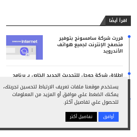
اقرأ أيضًا
قررت شركة سامسونج بتوفير
متصفح الإنترنت لجميع هواتف
الأندرويد
إطلاق شركة جوجل للتحديث الجديد الخاص بـ برنامج
اليوتيوب على منصتى الأندرويد والـ IOS
يستخدم موقعنا ملفات تعريف الارتباط لتحسين تجربتك،
يمكنك الضغط علي موافق أو المزيد من المعلومات
كيفية عمل رقم أمريكى على
للحصول علي تفاصيل أكثر.
تطبيق بريمو Primo بعد
التحديثات الأخيرة
أوافق
تفاصيل أكثر