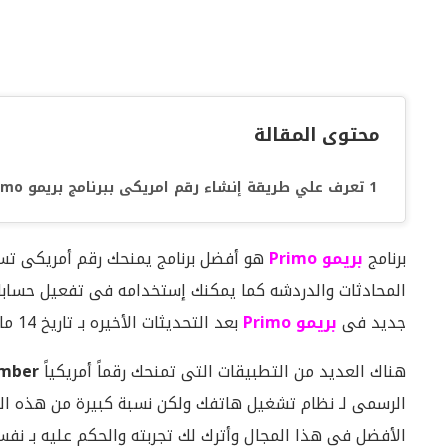
محتوى المقالة
تعرف علي طريقة إنشاء رقم امريكى ببرنامج بريمو Primo خلال الأسطر القادمة:
برنامج
بريمو Primo
هو أفضل برنامج يمنحك رقم أمريكى تس
المحادثات والدردشه كما يمكنك إستخدامه فى تفعيل حسابا
جديد فى
بريمو Primo
بعد التحديثات الأخيره بـ تاريخ 14 مايو 2017.
هناك العديد من التطبيقات التى تمنحك رقماً أمريكياً
mber
الرسمى لـ نظام تشغيل هاتفك ولكن نسبة كبيرة من هذه الت
الأفضل فى هذا المجال وأترك لك تجربته والحكم عليه بـ نفس