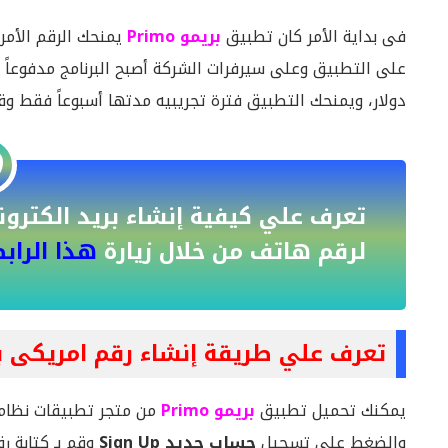
فى بداية الأمر كان تطبيق
بريمو Primo
يمنحك الرقم الأمري
دولار، ويمنحك التطبيق فترة تجريبيه مدتها أسبوعاً فقط وق
لرقم هاتف من خلال زيارة
هذا الراب
تعرف علي طريقة إنشاء رقم امريكى ببرنامج بريمو Primo خ
يمكنك تحميل تطبيق
بريمو Primo
من متجر تطبيقات نظام 
والضغط على تسجيل
حساب جديد Sign Up
وقم بـ كتابة 