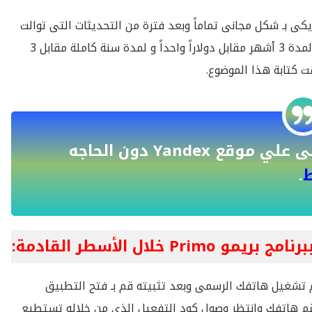
كى بـ شكل مجانى تماماً وبعد فترة من التحديثات التى توالت
على التطبيق وعلى سيرفرات الشركة أصبح البرنامج مدفوعاً لمدة 3 أشهر مقابل دولاراً واحداً و لمدة سنة كاملة مقابل 3
ت كتابة هذا الموضوع.
تعرف علي كيفية إنشاء بريد الكترونى علي موقع Yandex دون الحاجه
ط
.
لال الأسطر القادمة:
تشغيل هاتفك الرسمى وبعد تثبيته قم بـ فتح التطبيق
رقم هاتفك وانتظر وصول كود التفعيل الذى من خلاله تستطيع