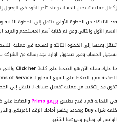
إكمال عملية تسجيل الحساب وعند تأخر الكود فى الوصول إل
بعد الانتهاء من الخطوة الأولى تنتقل إلى الخطوة الثانيه
الاسم الأول والثانى ومن ثم كتابة أسم المستخدم والبريد ا
تنتقل بعدها إلى الخطوة الثالثه والمهمه فى عملية التسج
تسجيل الحساب وفى صندوق الوارد تجد رسالة من الشركه تط
ما عليك فعله الآن هو الضغط على كلمة
Click her
والتى تن
الصفحه قم بـ الضغط على المربع المجاور لـ
rms of Service
تكون قد إنتهيت من عملية تفعيل حسابك لـ تنتقل إلى الخطو
فى النهايه قم بـ فتح تطبيق
بريمو Primo
والضغط على ك
كلمة
شراء Buy
وبعدها يظهر أمامك الرقم الأمريكى والذ
الواتس اب وفايبر وغيرهما الكثير.