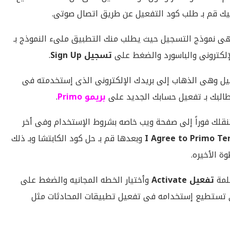
يك قم بـ طلب كود التفعيل عن طريق اتصال صوتى.
 وهى نموذج التسجيل حيث يطلب منك التطبيق ملىء النموذج بـ
لإلكترونى والباسورد والضغط على
تسجيل Sign Up
.
يل وهى الذهاب إلى بريدك الإلكترونى الذى إستخدمته فى
البك بـ تفعيل حسابك الجديد على
بريمو Primo
.
قلك فوراً إلى صفحة ويب خاصه بشروط الإستخدام وفى أخر
I Agree to Primo Te
وبعدها قم بـ حل كود الكابتشا وبـ ذلك
ة الأخيره.
لمة
تفعيل Activate
وأختيار الخطه المجانيه والضغط على
ى تستطيع إستخدامه فى تفعيل تطبيقات المحادثات مثل