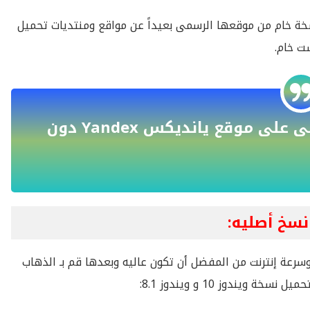
خة خام من موقعها الرسمى بعيداً عن مواقع ومنتديات تحميل
ست خام.
تعرف على كيفية إنشاء بريد إلكترونى على موقع يانديكس Yandex دون
سرعة إنترنت من المفضل أن تكون عاليه وبعدها قم بـ الذهاب
ندوز 10 و ويندوز 8.1: