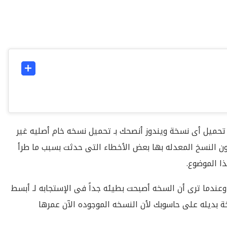
ندما ترغب فى تحميل أى نسخة ويندوز أنصحك بـ تحميل نسخه خام أصليه غير
 النسخ المعدله بها بعض الأخطاء التى حدثت بسبب ما طرأ
ا الموضوع.
عندما ترى أن السخه أصبحت بطيئه جداً فى الإستجابه لـ أبسط
خة بديله على حاسوبك لأن النسخه الموجوده الآن عمرها