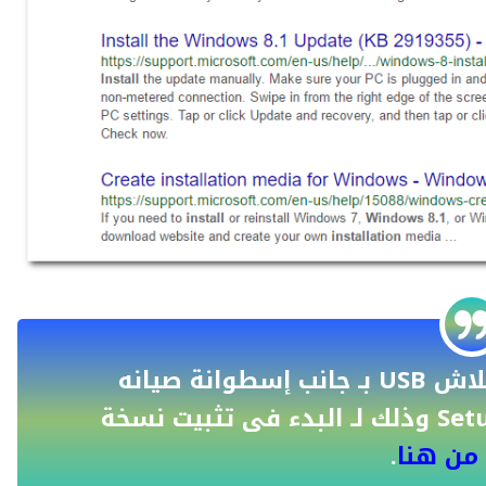
يمكنك حرق أى نسخة ويندوز على فلاش USB بـ جانب إسطوانة صيانه
الهارد عن طريق برنامج SetupFromUSB وذلك لـ البدء فى تثبيت نسخة
من هنا
.