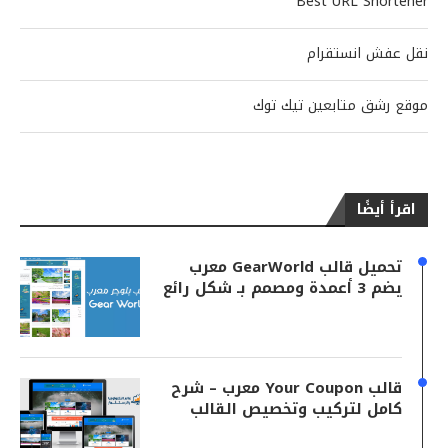
Best URL Shortener
نقل عفش انستقرام
موقع رشق متابعين تيك توك
اقرأ أيضًا
تحميل قالب GearWorld معرب
يضم 3 أعمدة ومصمم بـ شكل رائع
قالب Your Coupon معرب – شرح
كامل لتركيب وتخصيص القالب