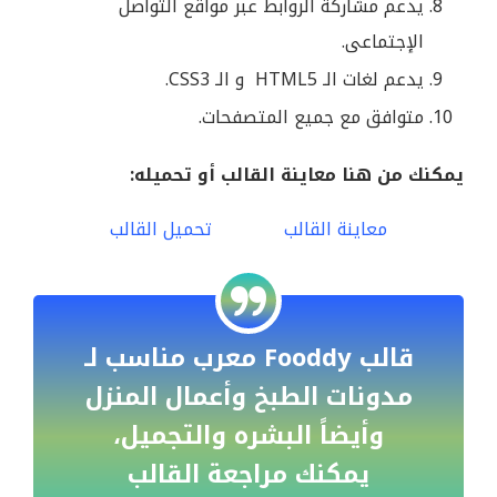
يدعم مشاركة الروابط عبر مواقع التواصل
الإجتماعى.
يدعم لغات الـ HTML5 و الـ CSS3.
متوافق مع جميع المتصفحات.
يمكنك من هنا معاينة القالب أو تحميله:
معاينة القالب
تحميل القالب
قالب Fooddy معرب مناسب لـ
مدونات الطبخ وأعمال المنزل
وأيضاً البشره والتجميل،
يمكنك مراجعة القالب