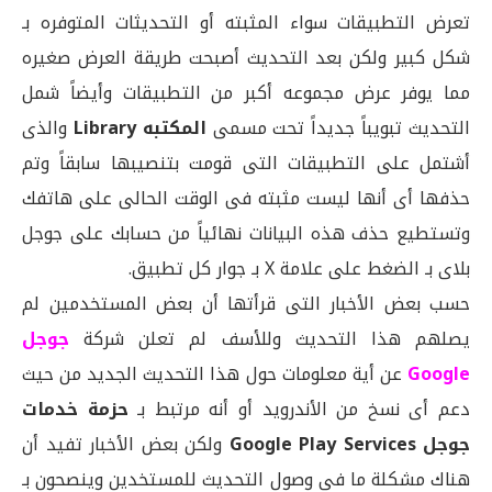
تعرض التطبيقات سواء المثبته أو التحديثات المتوفره بـ
شكل كبير ولكن بعد التحديث أصبحت طريقة العرض صغيره
مما يوفر عرض مجموعه أكبر من التطبيقات وأيضاً شمل
التحديث تبويباً جديداً تحت مسمى
المكتبه Library
والذى
أشتمل على التطبيقات التى قومت بتنصيبها سابقاً وتم
حذفها أى أنها ليست مثبته فى الوقت الحالى على هاتفك
وتستطيع حذف هذه البيانات نهائياً من حسابك على جوجل
بلاى بـ الضغط على علامة X بـ جوار كل تطبيق.
حسب بعض الأخبار التى قرأتها أن بعض المستخدمين لم
يصلهم هذا التحديث وللأسف لم تعلن شركة
جوجل
Google
عن أية معلومات حول هذا التحديث الجديد من حيث
دعم أى نسخ من الأندرويد أو أنه مرتبط بـ
حزمة خدمات
جوجل Google Play Services
ولكن بعض الأخبار تفيد أن
هناك مشكلة ما فى وصول التحديث للمستخدين وينصحون بـ