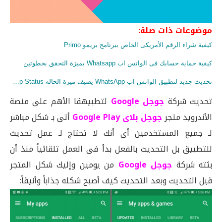
موضوعات ذات صلة:
كيفية شراء الرقم الأمريكى الخاص ببرنامج بريمو Primo
كيفية حماية حسابك فى الواتس اب Whatsapp بميزة التحقق بخطوتين
تحديث جديد لتطبيق الواتس اب WhatsApp يضيف ميزة الحاله WhatsApp Status
تحديث شركة
جوجل Google
لتطبيهقا الأهم على منصة
الأندرويد متجر
جوجل بلاى Google Play
أتى بـ شكل مباشر
لـ جميع المستخدمين أى أنك لا تحتاج لـ عمل تحديث
للتطبيق بل التحديث بالفعل بدأ فى العمل تلقائياً منذ أن
بثته شركة
جوجل Google
من يومين وإليك شكل المتجر
قبل التحديث وبعد التحديث كيف أصبح شكله جذاباً وأنيقاً: