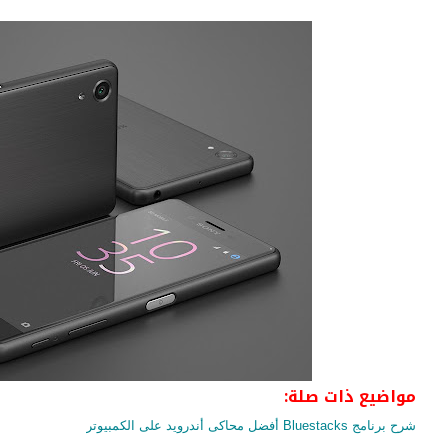
مواضيع ذات صلة:
شرح برنامج Bluestacks أفضل محاكى أندرويد على الكمبيوتر