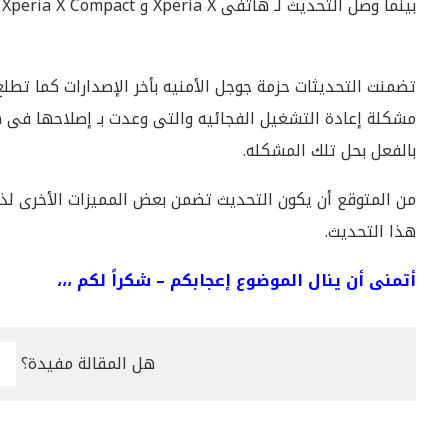
بينما وصل التحديث لـ هاتفى Xperia X و Xperia X Compact بـ إصدار يحمل رقم
تضمنت التحديثات حزمة جوجل الأمنيه بأخر الإصدارات كما ت
مشكلة إعادة التشغيل الفجائيه والتى وعدت بـ إصلاحها فى ه
بالفعل بحل تلك المشكله.
من المتوقع أن يكون التحديث تضمن بعض المميزات الأخرى لذ
هذا التحديث.
أتمنى أن ينال الموضوع إعجابكم – شكراً لكم ،،،
هل المقالة مفيدة؟