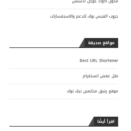
محول أكواد جوجل أدسنس
جروب الفيس بوك للدعم والاستفسارات
مواقع صديقة
Best URL Shortener
نقل عفش انستقرام
موقع رشق متابعين تيك توك
اقرأ أيضًا