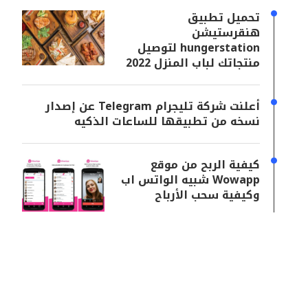
تحميل تطبيق
هنقرستيشن
hungerstation لتوصيل
منتجاتك لباب المنزل 2022
أعلنت شركة تليجرام Telegram عن إصدار
نسخه من تطبيقها للساعات الذكيه
كيفية الربح من موقع
Wowapp شبيه الواتس اب
وكيفية سحب الأرباح