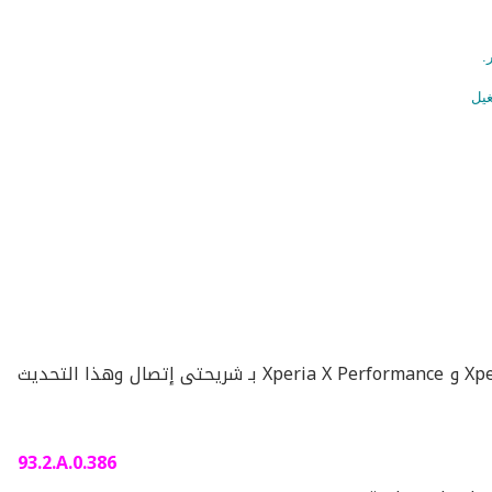
.
قامت شركة سونى بـ إطلاق التحديث الجديد لـ هاتفى Xperia XZ و Xperia X Performance بـ شريحتى إتصال وهذا التحديث
93.2.A.0.386