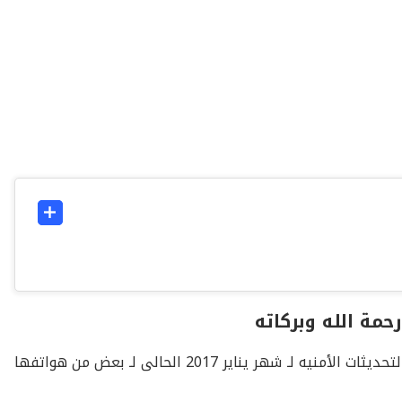
حمة الله وبركاته
قامت شركة Sony بـ إطلاق التحديثات الجديده لـ جوجل وهى التحديثات الأمنيه لـ شهر يناير 2017 الحالى لـ بعض من هواتفها