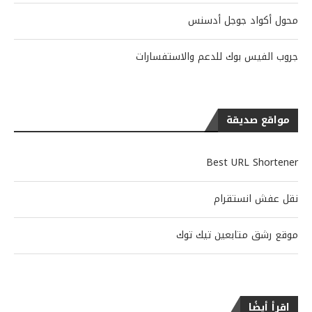
محول أكواد جوجل أدسنس
جروب الفيس بوك للدعم والاستفسارات
مواقع صديقة
Best URL Shortener
نقل عفش انستقرام
موقع رشق متابعين تيك توك
اقرأ أيضًا