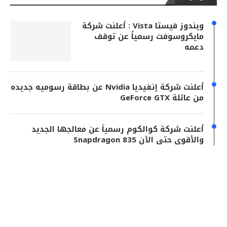
ويندوز فيستا Vista : أعلنت شركة
مايكروسوفت رسمياً عن توقف
دعمه
أعلنت شركة إنفيديا Nvidia عن بطاقة رسوميه جديده
من عائلة GeForce GTX
أعلنت شركة كوالكوم رسمياً عن معالجها الجديد
والأقوى حتى الآن Snapdragon 835