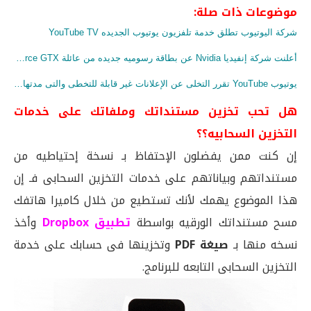
موضوعات ذات صلة:
شركة اليوتيوب تطلق خدمة تلفزيون يوتيوب الجديده YouTube TV
أعلنت شركة إنفيديا Nvidia عن بطاقة رسوميه جديده من عائلة GeForce GTX
يوتيوب YouTube تقرر التخلى عن الإعلانات غير قابلة للتخطى والتى مدتها 30 ثانيه
هل تحب تخزين مستنداتك وملفاتك على خدمات
التخزين السحابيه؟؟
إن كنت ممن يفضلون الإحتفاظ بـ نسخة إحتياطيه من
مستنداتهم وبياناتهم على خدمات التخزين السحابى فـ إن
هذا الموضوع يهمك لأنك تستطيع من خلال كاميرا هاتفك
مسح مستنداتك الورقيه بواسطة
تطبيق Dropbox
وأخذ
نسخه منها بـ
صيغة PDF
وتخزينها فى حسابك على خدمة
التخزين السحابى التابعه للبرنامج.