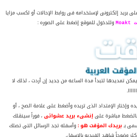
ى بريد إلكترونى لإستخدامه فى روابط الإحالات أو لكسب مزايا
وللدخول للموقع إضغط على الصوره :
Moak
مكن تمديدها لتبدأ مدة الساعه من جديد إن أردت ، لذلك لا
ااا.
ه وإختار الإمتداد الذى تريده وأضغط على علامة الصح ، أو
 بالضغط مباشرة على
إنشىء بريد عشوائى
، فوراً سينقلك
سمى بـ
بريدك المؤقت هو :
وأسفله تجد الرسائل التى تصلك
ثر وضوحاً شاهد الفيديو بالإسفل.