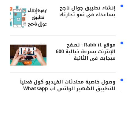
إنشاء تطبيق جوال ناجح
يساعدك في نمو تجارتك
موقع Rabb it : تصفح
الإنترنت بسرعة خيالية 600
ميجابت فى الثانية
وصول خاصية محادثات الفيديو كول فعلياً
للتطبيق الشهير الواتس اب Whatsapp