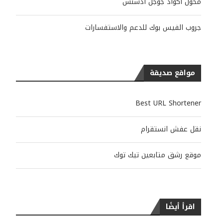
محول أكواد جوجل أدسنس
جروب الفيس بوك للدعم والاستفسارات
مواقع صديقة
Best URL Shortener
نقل عفش انستقرام
موقع رشق متابعين تيك توك
اقرأ أيضًا