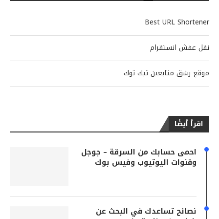
Best URL Shortener
نقل عفش انستقرام
موقع رشق متابعين تيك توك
اقرأ أيضًا
احمى حسابك من السرقة – جوجل
وقنوات اليوتيوب وفيس بوك
نصائح تساعدك في البحث عن