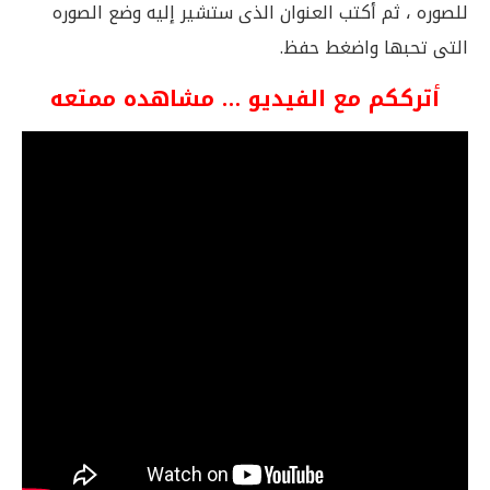
للصوره ، ثم أكتب العنوان الذى ستشير إليه وضع الصوره
التى تحبها واضغط حفظ.
أترككم مع الفيديو … مشاهده ممتعه