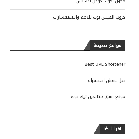
محول أكواد جوجل أدسنس
جروب الفيس بوك للدعم والاستفسارات
مواقع صديقة
Best URL Shortener
نقل عفش انستقرام
موقع رشق متابعين تيك توك
اقرأ أيضًا