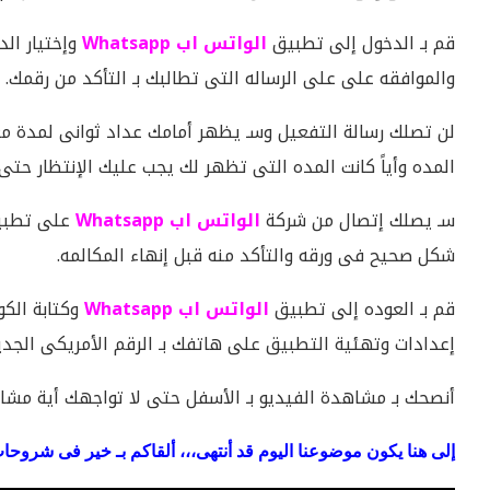
قم بـ الدخول إلى تطبيق
الواتس اب Whatsapp
وإختيار الد
والموافقه على على الرساله التى تطالبك بـ التأكد من رقمك.
لن تصلك رسالة التفعيل وسـ يظهر أمامك عداد ثوانى لمدة م
المده وأياً كانت المده التى تظهر لك يجب عليك الإنتظار حت
سـ يصلك إتصال من شركة
الواتس اب Whatsapp
على تطب
شكل صحيح فى ورقه والتأكد منه قبل إنهاء المكالمه.
قم بـ العوده إلى تطبيق
الواتس اب Whatsapp
وكتابة الكو
إعدادات وتهئية التطبيق على هاتفك بـ الرقم الأمريكى الجدي
أنصحك بـ مشاهدة الفيديو بـ الأسفل حتى لا تواجهك أية مشا
إلى هنا يكون موضوعنا اليوم قد أنتهى،،، ألقاكم بـ خير فى شروحات قادم