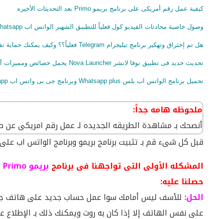
كيفية عمل رقم أمريكى على برنامج بريمو Primo بعد التحديثات الأخيره
وصول خاصية محادثات الفيديو كول فعلياً للتطبيق الشهير الواتس اب Whatsapp
هل تم إختراق وتهكير برنامج تيليجرام Telegram فعلياً؟؟ وكيف يمكنك حماية نفسك من الإختراق
تحديث جديد فى تطبيق نوفا لانشر Nova Launcher يحمل خصائص ومميزات أندرويد نوجا الجديد
تحميل برنامج الواتس اب بلس Whatsapp plus وبرنامج جى بى واتس اب GBWhatsapp لتشغيل ثلاثة أرقام على نفس الهاتف.
ملحوظه هامه جداً:
أنصحك بـ مشاهدة الطريقه الجديده لـ عمل رقم امريكى عن طري
قبل كل شىء قم بـ تثبيت برنامج بريمو وبرنامج الواتس اب عل
المشكله الأولى التى تواجهنا فى برنامج
بريمو Primo
و
حصلنا عليه:
الحل:
للأسف ليس أمامك سوا عمل حساب جديد على هاتف جديد و
على نفس الهاتف إلا إذا كان به روت ويمكنك ذلك بـ الإطلاع 