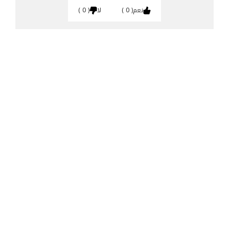
نعم
0
لا
0