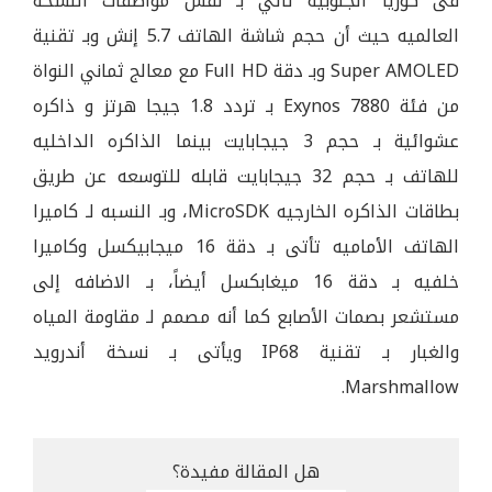
فى كوريا الجنوبيه تأتي بـ نفس مواصفات النسخه
العالميه حيث أن حجم شاشة الهاتف 5.7 إنش وبـ تقنية
Super AMOLED وبـ دقة Full HD مع معالج ثماني النواة
من فئة Exynos 7880 بـ تردد 1.8 جيجا هرتز و ذاكره
عشوائية بـ حجم 3 جيجابايت بينما الذاكره الداخليه
للهاتف بـ حجم 32 جيجابايت قابله للتوسعه عن طريق
بطاقات الذاكره الخارجيه MicroSDK، وبـ النسبه لـ كاميرا
الهاتف الأماميه تأتى بـ دقة 16 ميجابيكسل وكاميرا
خلفيه بـ دقة 16 ميغابكسل أيضاً، بـ الاضافه إلى
مستشعر بصمات الأصابع كما أنه مصمم لـ مقاومة المياه
والغبار بـ تقنية IP68 ويأتى بـ نسخة أندرويد
Marshmallow.
هل المقالة مفيدة؟