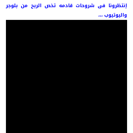
إنتظرونا فى شروحات قادمه تخص الربح من بلوجر
واليوتيوب ،،،