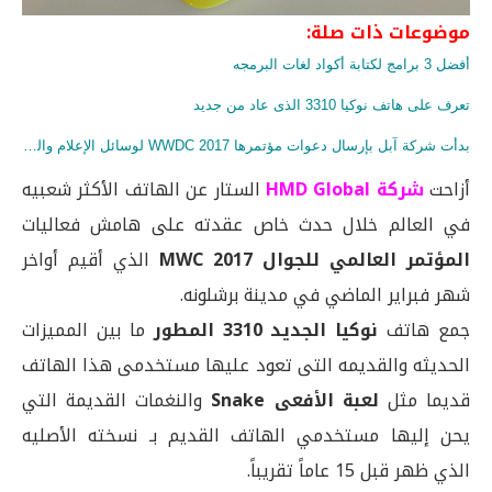
موضوعات ذات صلة:
أفضل 3 برامج لكتابة أكواد لغات البرمجه
تعرف على هاتف نوكيا 3310 الذى عاد من جديد
بدأت شركة آبل بإرسال دعوات مؤتمرها WWDC 2017 لوسائل الإعلام والمطوين
أزاحت
شركة HMD Global
الستار عن الهاتف الأكثر شعبيه
في العالم خلال حدث خاص عقدته على هامش فعاليات
المؤتمر العالمي للجوال MWC 2017
الذي أقيم أواخر
شهر فبراير الماضي في مدينة برشلونه.
جمع هاتف
نوكيا الجديد 3310 المطور
ما بين المميزات
الحديثه والقديمه التى تعود عليها مستخدمى هذا الهاتف
قديما مثل
لعبة الأفعى Snake
والنغمات القديمة التي
يحن إليها مستخدمي الهاتف القديم بـ نسخته الأصليه
الذي ظهر قبل 15 عاماً تقريباً.