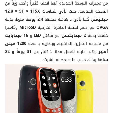
من مميزات النسخة الجديدة أنها أنحف كثيراً وأخف وزناً من
النسخة القديمه، حيث يأتي بقياسات
115.6 × 51 × 12.8
ميلليمتر
، كما يأتى بـ شاشة حجمها
2.4 بوصة
ملونة بدقة
QVGA
مع دعم لفتحة الذاكرة الخارجية
MicroSD
وكاميرا
خلفية بدقة
2 ميجابكسل
مع فلاش
LED
و
16 ميجابايت
من مساحة التخزين الداخلية، وبطارية بـ سعة
1200 ميلى
أمبير
وهى قابله للعمل مدة لا تقل عن
31 يوماً و 22
ساعة
وذلك حسب ما صرحت به الشركه.