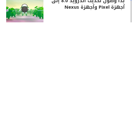
بدأ وصول تحديث أندرويد 8.0 إلى
أجهزة Pixel وأجهزة Nexus