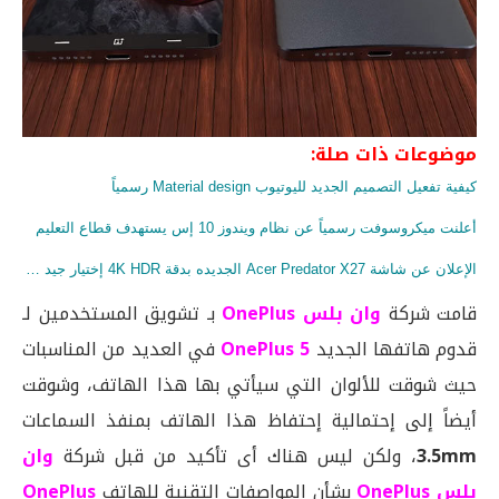
موضوعات ذات صلة:
كيفية تفعيل التصميم الجديد لليوتيوب Material design رسمياً
أعلنت ميكروسوفت رسمياً عن نظام ويندوز 10 إس يستهدف قطاع التعليم
الإعلان عن شاشة Acer Predator X27 الجديده بدقة 4K HDR إختيار جيد لعشاق الألعاب
قامت شركة
وان بلس OnePlus
بـ تشويق المستخدمين لـ
قدوم هاتفها الجديد
OnePlus 5
في العديد من المناسبات
حيث شوقت للألوان التي سيأتي بها هذا الهاتف، وشوقت
أيضاً إلى إحتمالية إحتفاظ هذا الهاتف بمنفذ السماعات
3.5mm
، ولكن ليس هناك أى تأكيد من قبل شركة
وان
بلس OnePlus
بشأن المواصفات التقنية للهاتف
OnePlus